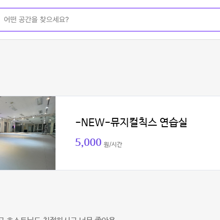
-NEW-뮤지컬칙스 연습실
5,000
원/시간