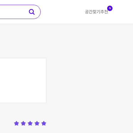
N
공간찾기
추천