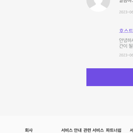
깔끔하
2023-06
호스트
안녕하세
간이 될
2023-06
회사
서비스 안내
관련 서비스
파트너쉽
서