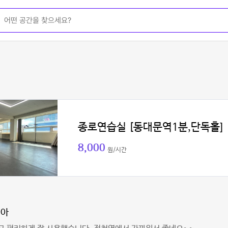
종로연습실 [동대문역1분,단독홀]
8,000
원/시간
지아