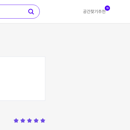
N
공간찾기
추천