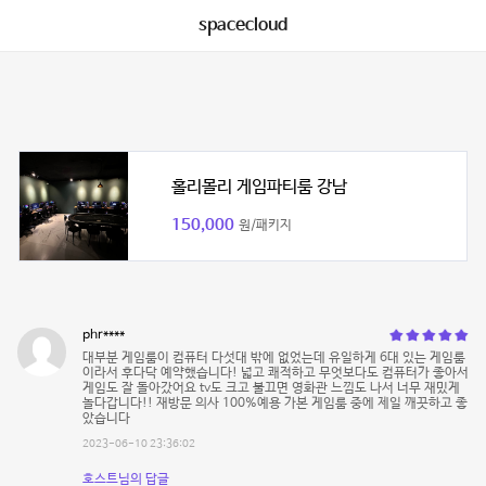
spacecloud
홀리몰리 게임파티룸 강남
150,000
원/패키지
phr****
대부분 게임룸이 컴퓨터 다섯대 밖에 없었는데 유일하게 6대 있는 게임룸
이라서 후다닥 예약했습니다! 넓고 쾌적하고 무엇보다도 컴퓨터가 좋아서
게임도 잘 돌아갔어요 tv도 크고 불끄면 영화관 느낌도 나서 너무 재밌게
놀다갑니다!! 재방문 의사 100%예용 가본 게임룸 중에 제일 깨끗하고 좋
았습니다
2023-06-10 23:36:02
호스트님의 답글