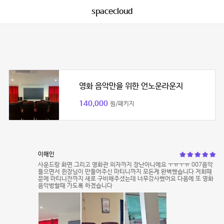
spacecloud
영화 음악만을 위한 언노운라운지
140,000
원/패키지
이해인
사운드랑 화면 그리고 영화관 의자까지 장난아니에요 ㅜㅠㅜㅠ 007음악
들으면서 쥔장님이 만들어주신 마티니까지 모든게 완벽했습니다 저희때
문에 마티니잔까지 새로 구비해주셨는데 너무감사했어요 다음에 또 영화
음악벙할때 가도록 하겠습니다