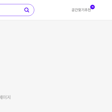
N
공간찾기
추천
 페이지