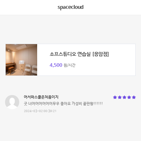
spacecloud
소프스튜디오 연습실 [응암점]
4,500
원/시간
어서와스클은처음이지
굿 너어어어어어어무우 좋아요 가성비 끝판왕!!!!!!
2024-03-02 00:39:21