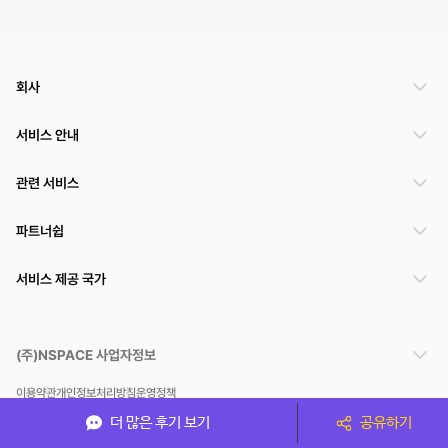
회사
서비스 안내
관련 서비스
파트너쉽
서비스 제공 국가
(주)NSPACE 사업자정보
이용약관
개인정보처리방침
운영정책
스페이스클라우드는 통신판매중개자이며 통신판매의 당사자가 아닙니다. 따라서 스페이스클
더 많은 후기 보기
공유하기
라우드는 공간 거래정보 및 거래에 대해 책임지지 않습니다.