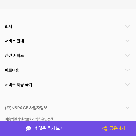
회사
서비스 안내
관련 서비스
파트너쉽
서비스 제공 국가
(주)NSPACE 사업자정보
이용약관
개인정보처리방침
운영정책
스페이스클라우드는 통신판매중개자이며 통신판매의 당사자가 아닙니다. 따라서 스페이스클
더 많은 후기 보기
공유하기
라우드는 공간 거래정보 및 거래에 대해 책임지지 않습니다.