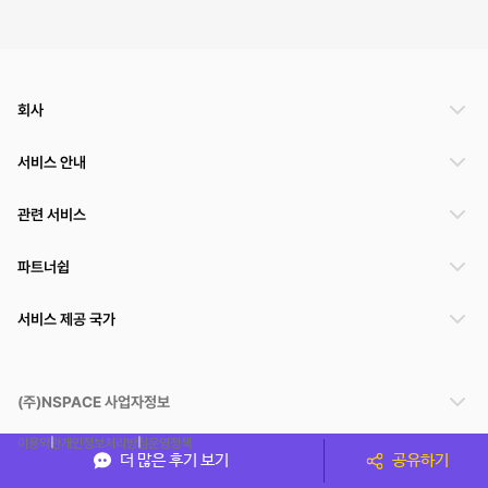
회사
서비스 안내
관련 서비스
파트너쉽
서비스 제공 국가
(주)NSPACE 사업자정보
이용약관
개인정보처리방침
운영정책
더 많은 후기 보기
공유하기
스페이스클라우드는 통신판매중개자이며 통신판매의 당사자가 아닙니다. 따라서 스페이스클
라우드는 공간 거래정보 및 거래에 대해 책임지지 않습니다.