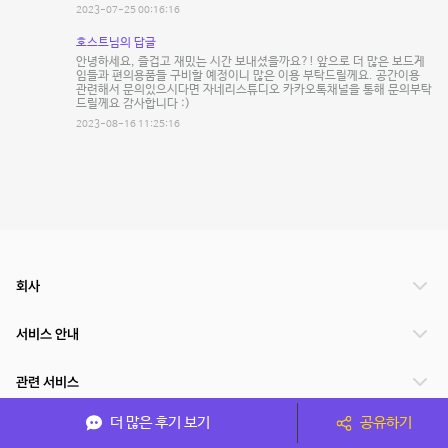
2023-07-25 00:16:16
호스트님의 답글
안녕하세요, 즐겁고 재밌는 시간 보내셨을까요?! 앞으로 더 많은 보드게
임들과 편의용품들 구비할 예정이니 많은 이용 부탁드릴께요. 공간이용
관련해서 문의있으시다면 자네리스튜디오 카카오톡채널을 통해 문의부탁
드릴께요 감사합니다 :)
2023-08-16 11:25:16
회사
서비스 안내
관련 서비스
더 많은 후기 보기
공유하기
파트너쉽