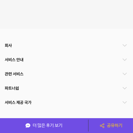
회사
서비스 안내
관련 서비스
파트너쉽
서비스 제공 국가
(주)NSPACE 사업자정보
더 많은 후기 보기
공유하기