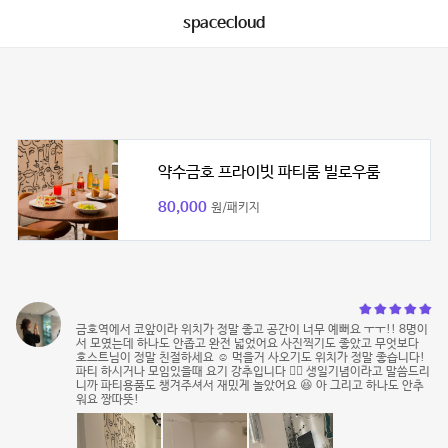
spacecloud
약수금호 프라이빗 파티룸 빌로우룸
80,000
원/패키지
금호역에서 코앞이라 위치가 정말 좋고 공간이 너무 예뻐요 ㅜㅜ!! 8명이
서 모였는데 하나도 안좁고 완전 넓었어요 사진찍기도 좋았고 무엇보다
호스트님이 정말 친절하세요 ☺️ 먹을거 사오기도 위치가 정말 좋습니다!
파티 하시거나 모임있을때 요기 강추입니다 👍🏻 생일기념이라고 말씀드리
니까 파티용품도 챙겨주셔서 재밌게 놀았어요 😆 아 그리고 하나도 안추
워요 짱따뜻!