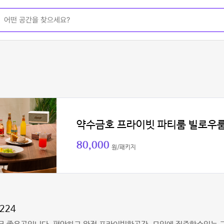
약수금호 프라이빗 파티룸 빌로우
80,000
원/패키지
1224