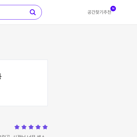
N
공간찾기
추천
룸