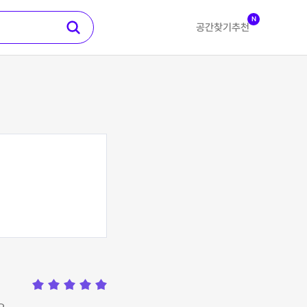
N
공간찾기
추천