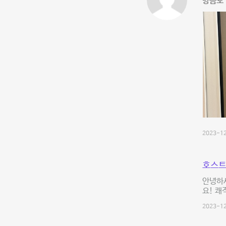
방음도 
2023-12
호스트
안녕하
요! 
2023-12