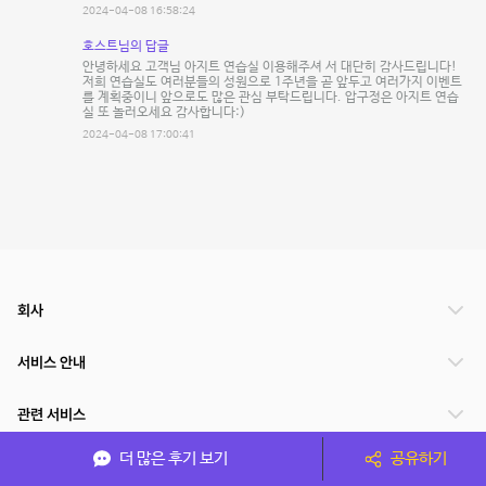
2024-04-08 16:58:24
호스트님의 답글
안녕하세요 고객님 아지트 연습실 이용해주셔 서 대단히 감사드립니다!
저희 연습실도 여러분들의 성원으로 1주년을 곧 앞두고 여러가지 이벤트
를 계획중이니 앞으로도 많은 관심 부탁드립니다. 압구정은 아지트 연습
실 또 놀러오세요 감사합니다:)
2024-04-08 17:00:41
회사
서비스 안내
관련 서비스
더 많은 후기 보기
공유하기
파트너쉽