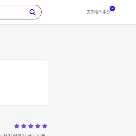
N
공간찾기
추천