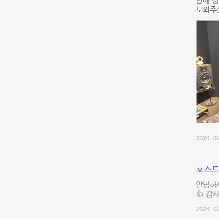
안에 정
도와주셨
2024-02
호스트
안녕하세
👍 감
2024-02