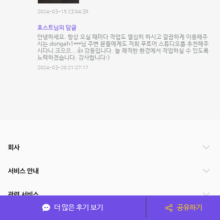
2024-03-15 23:04:35
호스트님의 답글
안녕하세요. 항상 오실 때마다 작업도 열심히 하시고 깔끔하게 이용해주
시는 dongah1***님 주변 분들에게도 저희 푸토어 스튜디오를 추천해주
시다니 크으으...👍 감동입니다. 늘 쾌적한 환경에서 작업하실 수 있도록
노력하겠습니다. 감사합니다:)
2024-03-20 21:27:17
회사
서비스 안내
관련 서비스
더 많은 후기 보기
공유하기
파트너쉽