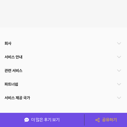
회사
서비스 안내
관련 서비스
파트너쉽
서비스 제공 국가
(주)NSPACE 사업자정보
더 많은 후기 보기
공유하기