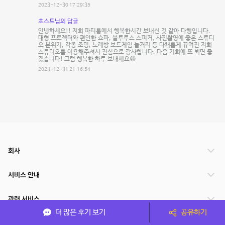
2023-12-30 17:29:35
호스트님의 답글
안녕하세요!! 저희 파티룸에서 행복한시간 보내신 것 같아 다행입니다.
대형 프로젝터와 편안한 쇼파, 블루투스 스피커, 사진촬영에 좋은 스튜디
오 분위기, 각종 조명, 노래방 보드게임 놀거리 등 다채롭게 뀨며진 저희
스튜디오를 이용해주셔서 진심으로 감사합니다. 다음 기회에 또 뵈면 좋
겠습니다! 그럼 행복한 하루 보내세요😀
2023-12-31 21:16:54
회사
서비스 안내
관련 서비스
더 많은 후기 보기
공유하기
파트너쉽