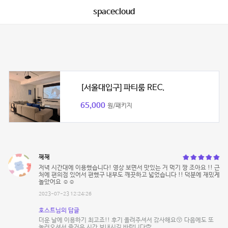
spacecloud
[서울대입구] 파티룸 REC.
65,000
원/패키지
째째
저녁 시간대에 이용했습니다! 영상 보면서 맛있는 거 먹기 짱 조아요 !! 근
처에 편의점 있어서 편했구 내부도 깨끗하고 넓었습니다 !! 덕분에 재밌게
놀았어요 ☺️☺️
2023-07-23 12:24:26
호스트님의 답글
더운 날에 이용하기 최고죠!! 후기 올려주셔서 감사해요😚 다음에도 또
놀러오셔서 즐거운 시간 보내시길 바랍니다🙊