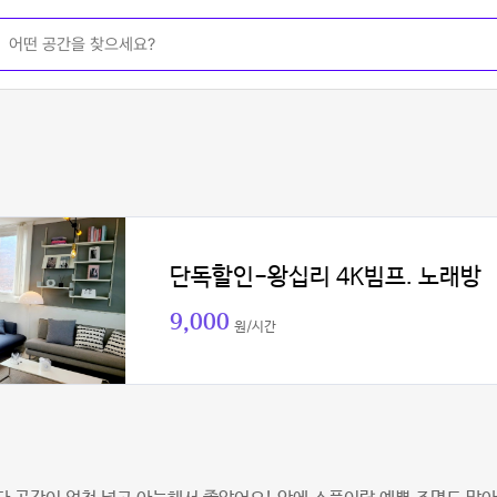
단독할인-왕십리 4K빔프. 노래방
9,000
원/시간