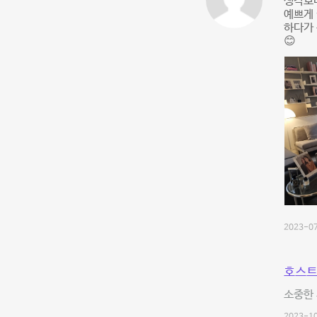
생각보다
예쁘게 
하다가 
😊
2023-07
호스트
소중한 