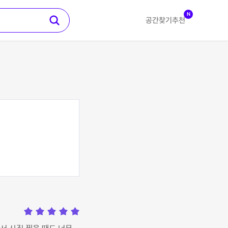
N
공간찾기
추천