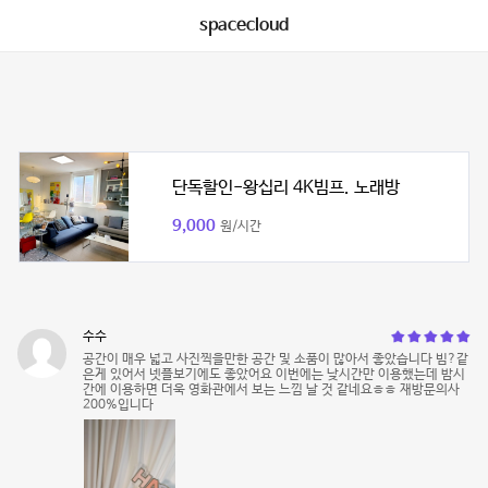
spacecloud
단독할인-왕십리 4K빔프. 노래방
9,000
원/시간
수수
공간이 매우 넓고 사진찍을만한 공간 및 소품이 많아서 좋았습니다 빔?같
은게 있어서 넷플보기에도 좋았어요 이번에는 낮시간만 이용했는데 밤시
간에 이용하면 더욱 영화관에서 보는 느낌 날 것 같네요ㅎㅎ 재방문의사
200%입니다