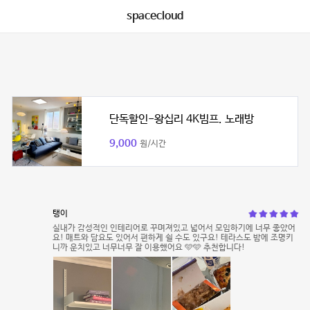
spacecloud
단독할인-왕십리 4K빔프. 노래방
9,000
원/시간
탱이
실내가 감성적인 인테리어로 꾸며져있고 넓어서 모임하기에 너무 좋았어
요! 매트와 담요도 있어서 편하게 쉴 수도 있구요! 테라스도 밤에 조명키
니까 운치있고 너무너무 잘 이용했어요 🩵🩵 추천합니다!