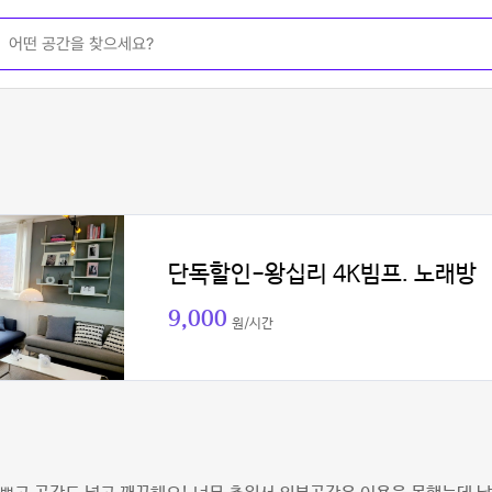
단독할인-왕십리 4K빔프. 노래방
9,000
원/시간