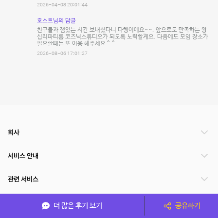
2026-04-08 20:01:44
호스트님의 답글
친구들과 잼있는 시간 보내셨다니 다행이에요~~. 앞으로도 만족하는 왕
십리파티룸 코즈닉스튜디오가 되도록 노력할게요. 다음에도 모임 장소가
필요할때는 또 이용 해주세요 ^_^
2026-08-06 17:01:27
회사
서비스 안내
관련 서비스
파트너쉽
더 많은 후기 보기
공유하기