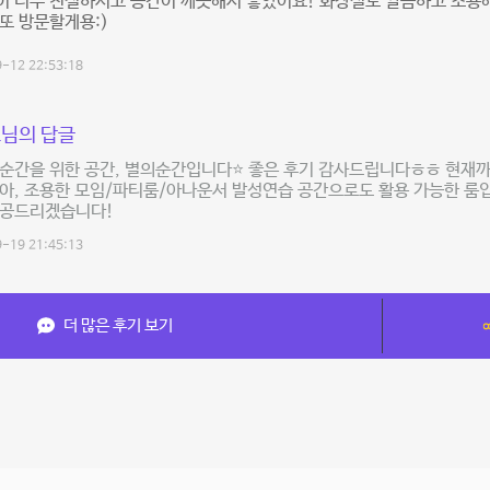
이 너무 친절하시고 공간이 깨끗해서 좋았어요! 화장실도 깔끔하고 조용
또 방문할게용:)
-12 22:53:18
님의 답글
순간을 위한 공간, 별의순간입니다⭐️ 좋은 후기 감사드립니다ㅎㅎ 현재
아, 조용한 모임/파티룸/아나운서 발성연습 공간으로도 활용 가능한 룸
제공드리겠습니다!
-19 21:45:13
더 많은 후기 보기