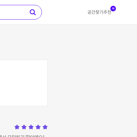
N
공간찾기
추천