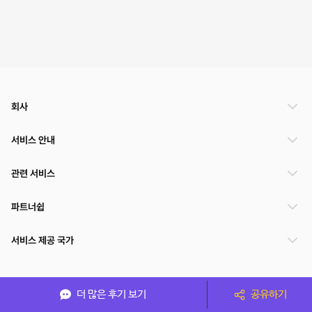
회사
서비스 안내
관련 서비스
파트너쉽
서비스 제공 국가
(주)NSPACE 사업자정보
더 많은 후기 보기
공유하기