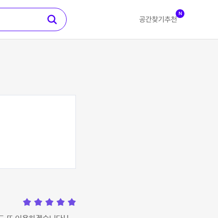
N
공간찾기
추천