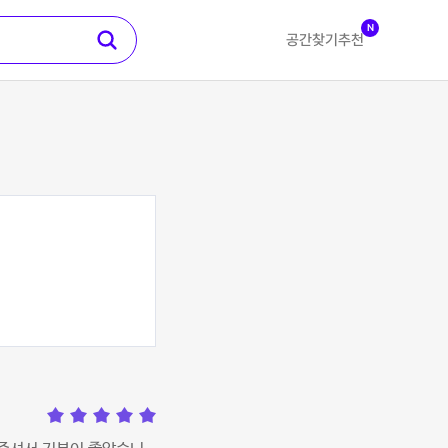
N
공간찾기
추천