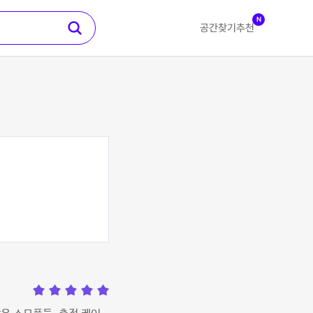
N
공간찾기
추천