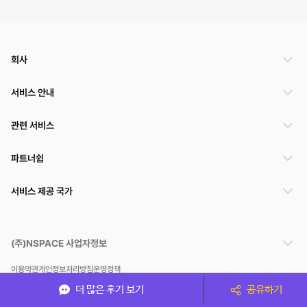
회사
서비스 안내
관련 서비스
파트너쉽
서비스 제공 국가
(주)NSPACE 사업자정보
이용약관
개인정보처리방침
운영정책
스페이스클라우드는 통신판매중개자이며 통신판매의 당사자가 아닙니다. 따라서 스페이스클
더 많은 후기 보기
공유하기
라우드는 공간 거래정보 및 거래에 대해 책임지지 않습니다.