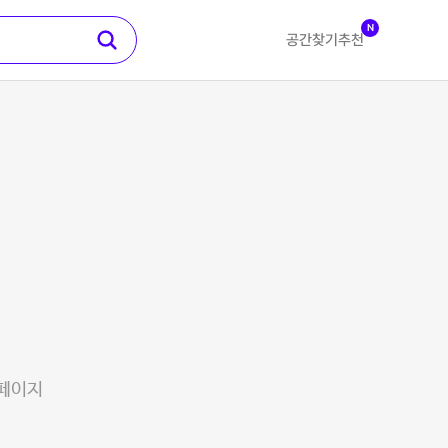
N
공간찾기
추천
 페이지