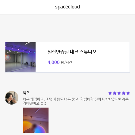
spacecloud
일산연습실 네코 스튜디오
4,000
원/시간
백오
너무 쾌적하고, 조명 세팅도 너무 좋고, 가성비가 진짜 대박! 앞으로 자주
가야겠어요 ㅎㅎ