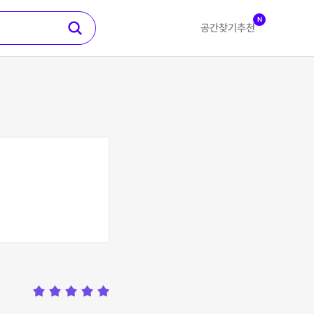
N
공간찾기
추천