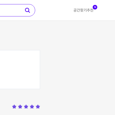
N
공간찾기
추천