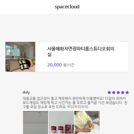
spacecloud
서울혜화자연광파티룸스튜디오회의
실
20,000
원/시간
duly
대중교통 접근성이 좋고 깨끗해서 편안하게 이용했어요! 다같이 모여서
보드게임도 재밌게 하고 시간가는 줄 모르고 즐거운 시간 보냈습니다. 친
구들 모임 장소로 추천 드려요.🫶🏻🫶🏻🫶🏻