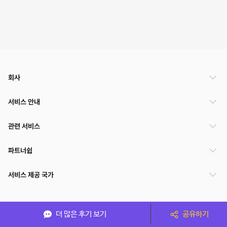
회사
서비스 안내
관련 서비스
파트너쉽
서비스 제공 국가
(주)NSPACE 사업자정보
더 많은 후기 보기
공유하기