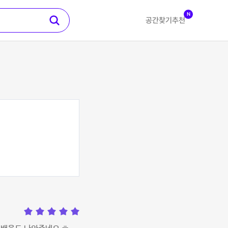
N
공간찾기
추천