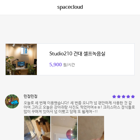
spacecloud
Studio210 건대 셀프녹음실
5,900
원/시간
민징민징
오늘로 세 번째 이용했습니다! 세 번쯤 오니까 넘 편안하게 사용한 것 같
아여 그리고 오늘은 강아쥐랑 사진도 찍었어여ㅎㅎ! 크리스마스 장식들로
많이 꾸며져 있어서 넘 이뻤고 담에 또 뵐게여~!!