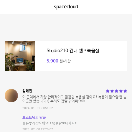
spacecloud
Studio210 건대 셀프녹음실
5,900
원/시간
김혜진
이 근처에서 가장 합리적이고 깔끔한 녹음실 같아요! 녹음이 필요할 땐 늘
이곳만 찾습니다 :) 누리도 정말 귀여워요🐶
2024-01-31 21:51:32
호스트님의 답글
좋은후기감사해요!! 명절잘보내세요!!
2024-02-08 17:26:02