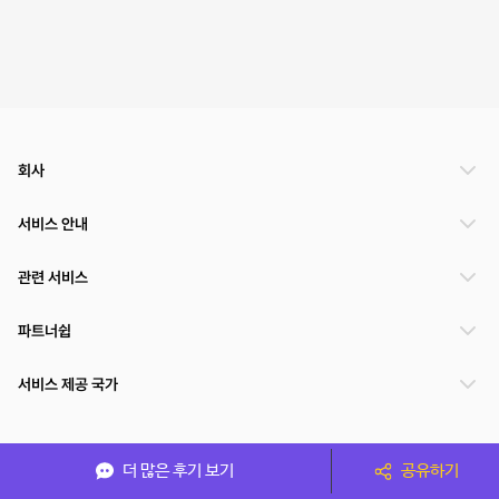
회사
서비스 안내
관련 서비스
파트너쉽
서비스 제공 국가
(주)NSPACE 사업자정보
더 많은 후기 보기
공유하기