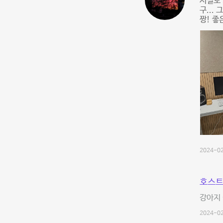
시설도 
구...
짱! 좋
2024-02
호스트
강아지 
2024-02