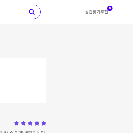
N
공간찾기
추천