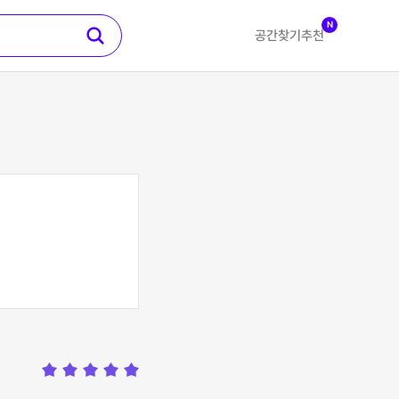
N
공간찾기
추천