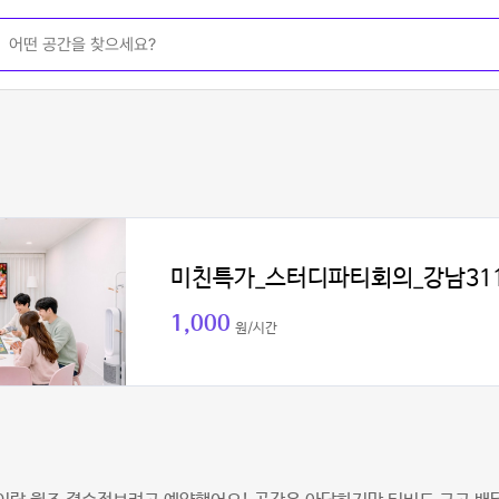
미친특가_스터디파티회의_강남31
1,000
원/시간