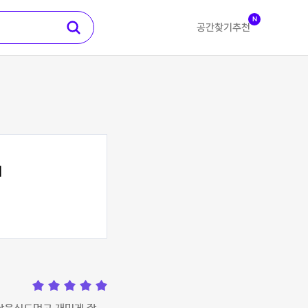
N
공간찾기
추천
1