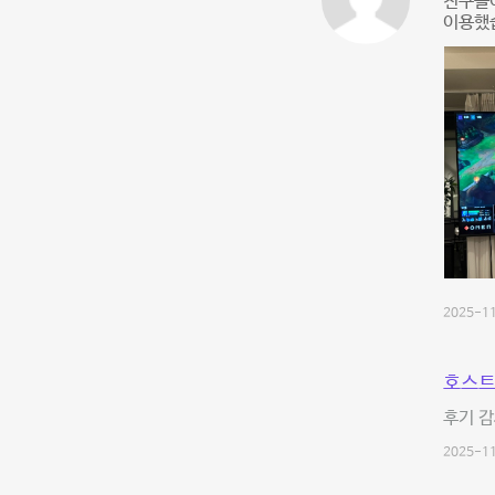
친구들
이용했
2025-11
호스트
후기 감
2025-11