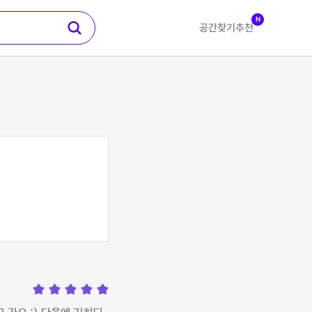
N
공간찾기
추천