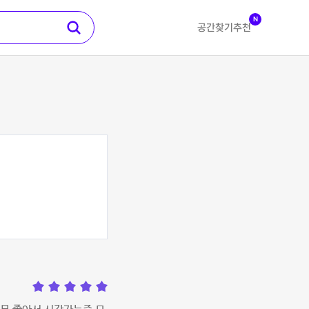
N
공간찾기
추천