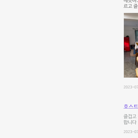
깨끗하
르고 즐
2023-07
호스트
즐겁고 
합니다 
2023-07