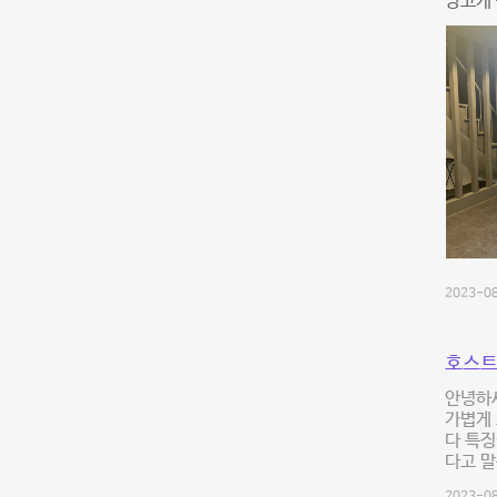
당고개 
2023-08
호스트
안녕하
가볍게 
다 특징
다고 