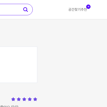
N
공간찾기
추천