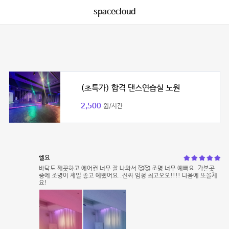
spacecloud
(초특가) 합격 댄스연습실 노원
2,500
원/시간
헬요
바닥도 깨끗하고 에어컨 너무 잘 나와서 🥰🥰 조명 너무 예뻐요. 가본곳
중에 조명이 제일 좋고 예뻤어요..진짜 엄청 최고오오!!!! 다음에 또올게
요!