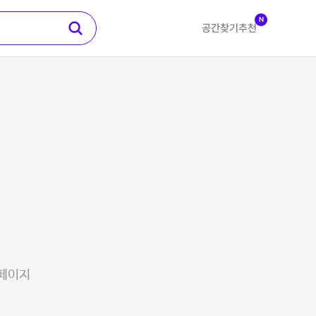
N
공간찾기
추천
 페이지