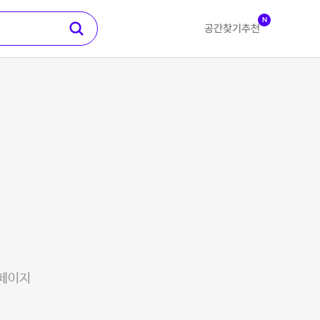
N
공간찾기
추천
 페이지