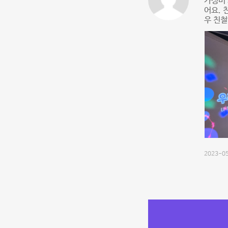
가성비 
어요. 
우 친철
2023-05