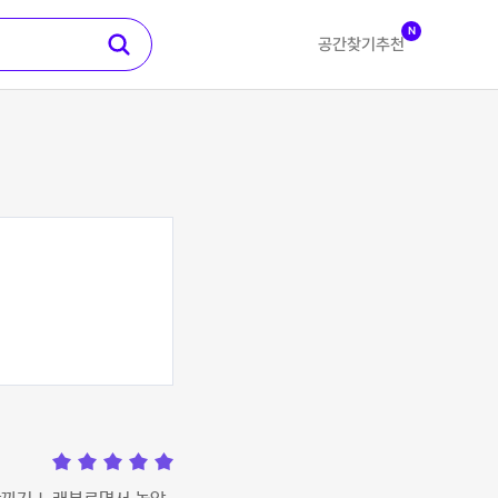
N
공간찾기
추천