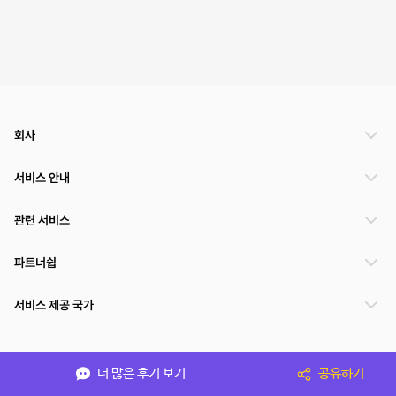
회사
서비스 안내
관련 서비스
파트너쉽
서비스 제공 국가
(주)NSPACE 사업자정보
더 많은 후기 보기
공유하기