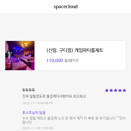
spacecloud
(신림. 구디점) 게임파티룸제트
110,000
원/패키지
두두두두
진짜 질릴정도로 즐겁게다녀왔어요 최고최고
2023-11-18 09:59:55
호스트님의 답글
ㅎㅎ 정말 재밌고 즐겁게 노신 듯 해서 제가 다 뿌듯 한 후기입니다 ^^감사
합니다
2023-11-18 17:20:28